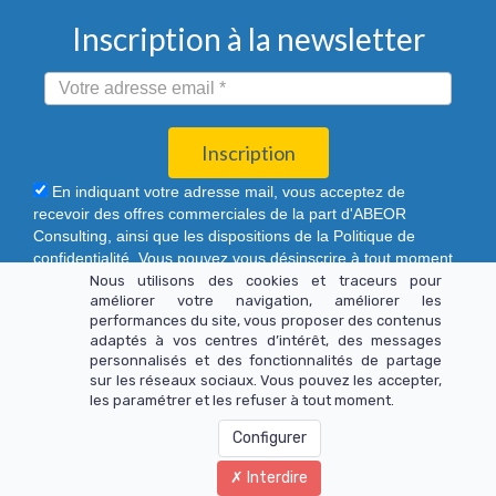
Inscription à la newsletter
Inscription
En indiquant votre adresse mail, vous acceptez de
recevoir des offres commerciales de la part d'ABEOR
Consulting, ainsi que les dispositions de la Politique de
confidentialité. Vous pouvez vous désinscrire à tout moment
à travers les liens de désinscription ou par le formulaire de
Nous utilisons des cookies et traceurs pour
améliorer votre navigation, améliorer les
contact.
performances du site, vous proposer des contenus
adaptés à vos centres d’intérêt, des messages
personnalisés et des fonctionnalités de partage
sur les réseaux sociaux. Vous pouvez les accepter,
les paramétrer et les refuser à tout moment.
© Copyright 2020 - 2026 ABEOR Consulting. Tous droits
Configurer
réservés.
Interdire
Mentions légales
-
Politique de confidentialité
-
CGV
-