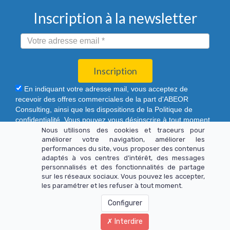
Inscription à la newsletter
Inscription
En indiquant votre adresse mail, vous acceptez de
recevoir des offres commerciales de la part d'ABEOR
Consulting, ainsi que les dispositions de la Politique de
confidentialité. Vous pouvez vous désinscrire à tout moment
à travers les liens de désinscription ou par le formulaire de
Nous utilisons des cookies et traceurs pour
améliorer votre navigation, améliorer les
contact.
performances du site, vous proposer des contenus
adaptés à vos centres d’intérêt, des messages
personnalisés et des fonctionnalités de partage
sur les réseaux sociaux. Vous pouvez les accepter,
les paramétrer et les refuser à tout moment.
© Copyright 2020 - 2026 ABEOR Consulting. Tous droits
Configurer
réservés.
Interdire
Mentions légales
-
Politique de confidentialité
-
CGV
-