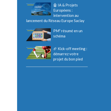
🤖 IA & Projets
Européens :
intervention au
lancement du Réseau Europe Saclay
PM² résumé en un
schéma
🏈 Kick-off meeting :
démarrez votre
projet du bon pied