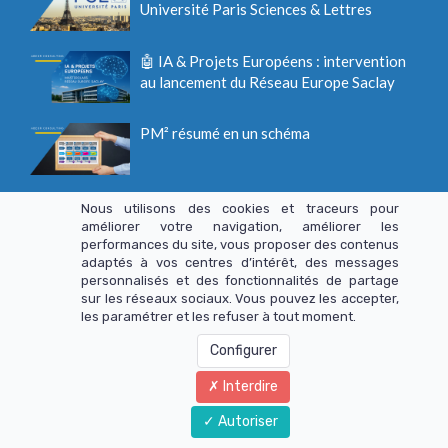
Université Paris Sciences & Lettres
🤖 IA & Projets Européens : intervention
au lancement du Réseau Europe Saclay
PM² résumé en un schéma
🏈 Kick-off meeting : démarrez votre
Nous utilisons des cookies et traceurs pour
projet du bon pied
améliorer votre navigation, améliorer les
performances du site, vous proposer des contenus
adaptés à vos centres d’intérêt, des messages
personnalisés et des fonctionnalités de partage
sur les réseaux sociaux. Vous pouvez les accepter,
les paramétrer et les refuser à tout moment.
© Copyright 2020 - 2026 ABEOR Consulting. Tous droits
Configurer
réservés.
Interdire
Mentions légales
-
Politique de confidentialité
-
CGV
-
Contact
Autoriser