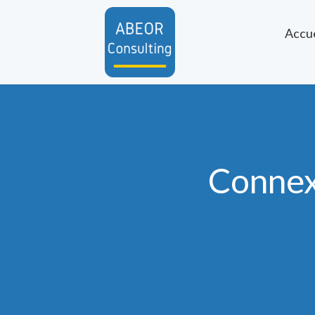
Accue
Connex